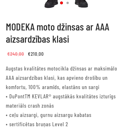
MODEKA moto džinsas ar AAA
aizsardzības klasi
Original
Current
€
240.00
€
210.00
price
price is:
Augstas kvalitātes motocikla džinsas ar maksimālo
was:
€210.00.
AAA aizsardzības klasi, kas apvieno drošību un
€240.00.
komfortu, 100% aramīds, elastāns un sargi
• DuPontTM KEVLAR® augstākās kvalitātes izturīgs
materiāls crash zonās
• ceļu aizsargi, gurnu aizsargu kabatas
• sertificētas bruņas Level 2