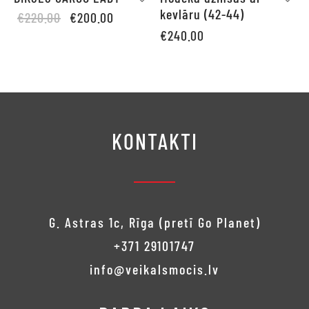
kevlāru (42-44)
Original
Current
€
220.00
€
200.00
price
price is:
€
240.00
was:
€200.00.
€220.00.
KONTAKTI
G. Astras 1c, Rīga (pretī Go Planet)
+371 29101747
info@veikalsmocis.lv