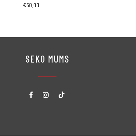
€
60.00
Pievienot grozam
SEKO MUMS