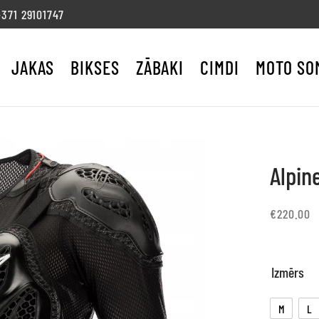
71 29101747
JAKAS
BIKSES
ZĀBAKI
CIMDI
MOTO SO
Alpin
€
220.00
Izmērs
M
L