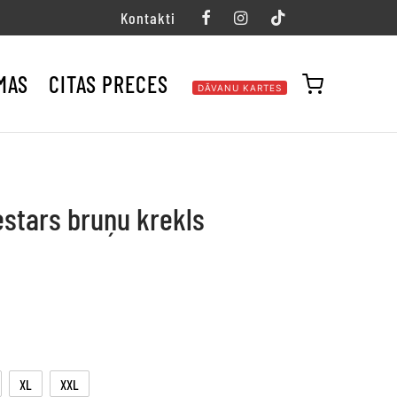
Kontakti
MAS
CITAS PRECES
DĀVANU KARTES
estars bruņu krekls
XL
XXL