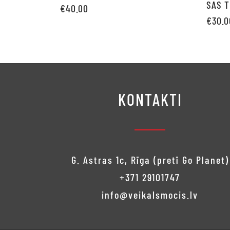
SAS 
€
40.00
€
30.0
Pievienot grozam
Pievie
KONTAKTI
G. Astras 1c, Rīga (pretī Go Planet)
+371 29101747
info@veikalsmocis.lv