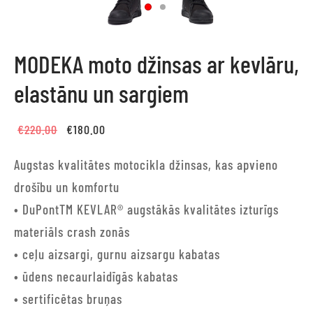
MODEKA moto džinsas ar kevlāru,
elastānu un sargiem
Original
Current
€
220.00
€
180.00
price
price is:
Augstas kvalitātes motocikla džinsas, kas apvieno
was:
€180.00.
drošību un komfortu
€220.00.
• DuPontTM KEVLAR® augstākās kvalitātes izturīgs
materiāls crash zonās
• ceļu aizsargi, gurnu aizsargu kabatas
• ūdens necaurlaidīgās kabatas
• sertificētas bruņas