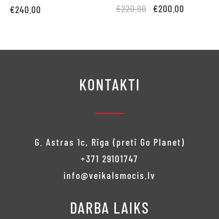
Original
Current
€
220.00
€
200.00
€
240.00
price
price is:
was:
€200.00.
€220.00.
KONTAKTI
G. Astras 1c, Rīga (pretī Go Planet)
+371 29101747
info@veikalsmocis.lv
DARBA LAIKS