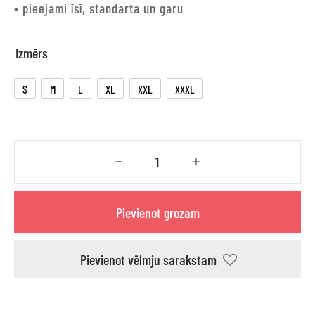
• pieejami īsī, standarta un garu
Izmērs
S
M
L
XL
XXL
XXXL
Pievienot grozam
Pievienot vēlmju sarakstam