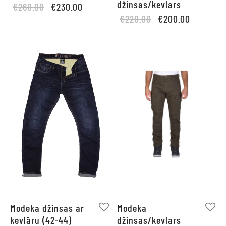
džinsas/kevlars
Original
Current
€
260.00
€
230.00
Original
Current
price
price is:
€
220.00
€
200.00
price
price is:
was:
€230.00.
was:
€200.00.
€260.00.
€220.00.
Modeka džinsas ar
Modeka
kevlāru (42-44)
džinsas/kevlars