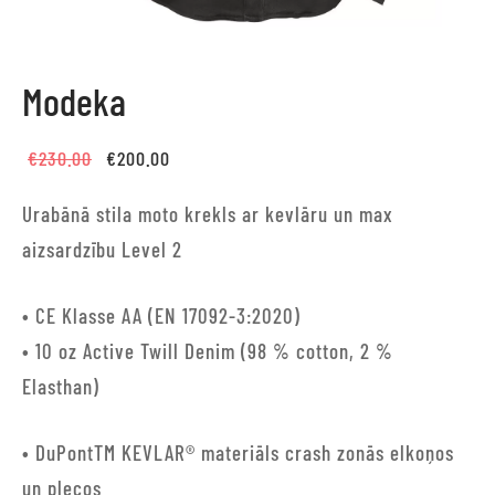
Modeka
Original
Current
€
230.00
€
200.00
price
price is:
Urabānā stila moto krekls ar kevlāru un max
was:
€200.00.
aizsardzību Level 2
€230.00.
• CE Klasse AA (EN 17092-3:2020)
• 10 oz Active Twill Denim (98 % cotton, 2 %
Elasthan)
• DuPontTM KEVLAR® materiāls crash zonās elkoņos
un plecos