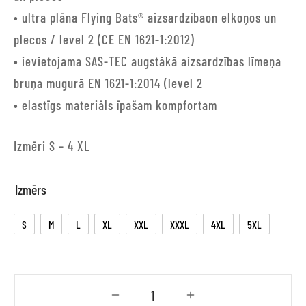
• ultra plāna Flying Bats® aizsardzībaon elkoņos un
plecos / level 2 (CE EN 1621-1:2012)
• ievietojama SAS-TEC augstākā aizsardzības līmeņa
bruņa mugurā EN 1621-1:2014 (level 2
• elastīgs materiāls īpašam kompfortam
Izmēri S – 4 XL
Izmērs
S
M
L
XL
XXL
XXXL
4XL
5XL