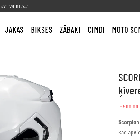
71 29101747
JAKAS
BIKSES
ZĀBAKI
CIMDI
MOTO SO
SCORP
ķive
€
500.00
Scorpion
kas apvie