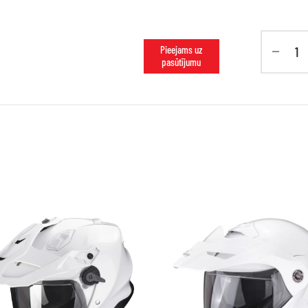
Pieejams uz
pasūtījumu