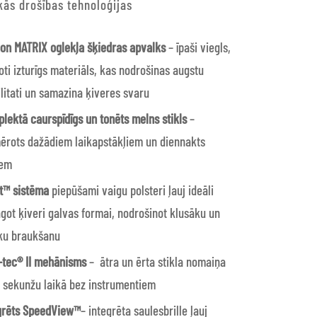
ās drošības tehnoloģijas
on MATRIX oglekļa šķiedras apvalks
– īpaši viegls,
ļoti izturīgs materiāls, kas nodrošinas augstu
ilitati un samazina ķiveres svaru
lektā caurspīdīgs un tonēts melns stikls
–
ērots dažādiem laikapstākļiem un diennakts
iem
it™ sistēma
piepūšami vaigu polsteri ļauj ideāli
āgot ķiveri galvas formai, nodrošinot klusāku un
ku braukšanu
-tec® II
mehānisms
–
ātra un ērta stikla nomaiņa
 sekunžu laikā bez instrumentiem
grēts SpeedView™
– integrēta saulesbrille ļauj