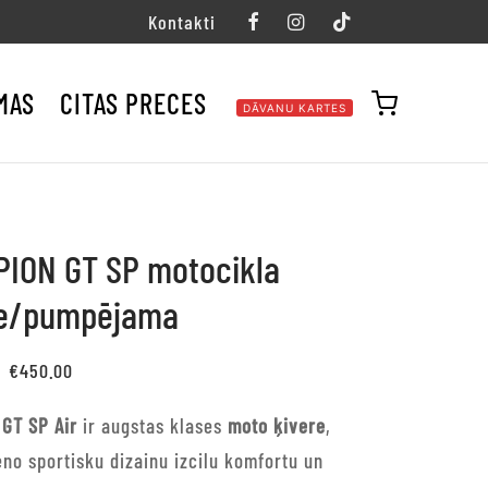
Kontakti
MAS
CITAS PRECES
DĀVANU KARTES
ION GT SP motocikla
re/pumpējama
Original
Current
€
450.00
price
price is:
 GT SP Air
ir augstas klases
moto ķivere
,
was:
€450.00.
no sportisku dizainu izcilu komfortu un
€500.00.