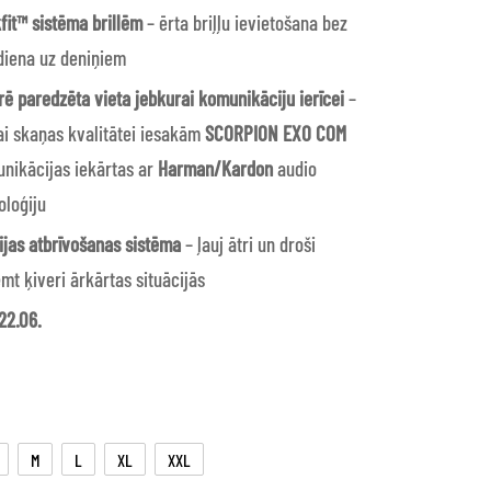
fit™ sistēma brillēm
– ērta briļļu ievietošana bez
diena uz deniņiem
rē paredzēta vieta jebkurai komunikāciju ierīcei
–
lai skaņas kvalitātei iesakām
SCORPION EXO COM
nikācijas iekārtas ar
Harman/Kardon
audio
oloģiju
ijas atbrīvošanas sistēma
– ļauj ātri un droši
mt ķiveri ārkārtas situācijās
22.06.
M
L
XL
XXL