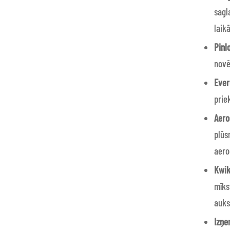
sagl
laik
Pinl
novē
Ever
prie
Aero
plūs
aero
Kwik
mīks
auks
Izņe