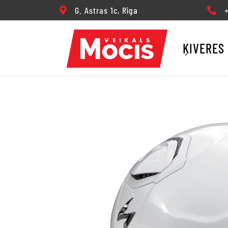
G. Astras 1c, Rīga
+3
ĶIVERES