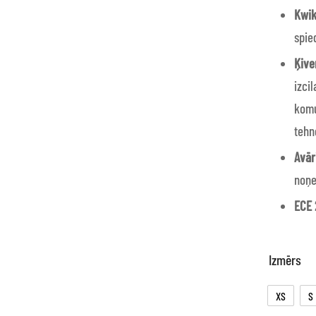
Kwik
spie
Ķive
izci
komu
tehn
Avār
noņe
ECE 
Izmērs
XS
S