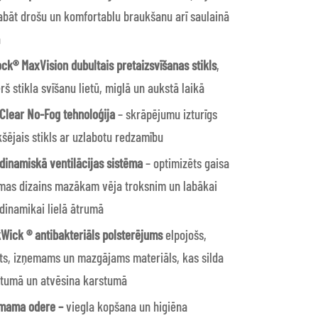
abāt drošu un komfortablu braukšanu arī saulainā
ā
ock® MaxVision
dubultais pretaizsvīšanas stikls
,
rš stikla svīšanu lietū, miglā un aukstā laikā
Clear No-Fog tehnoloģija
– skrāpējumu izturīgs
kšējais stikls ar uzlabotu redzamību
dinamiskā ventilācijas sistēma
– optimizēts gaisa
mas dizains mazākam vēja troksnim un labākai
dinamikai lielā ātrumā
Wick ® antibakteriāls polsterējums
elpojošs,
ts, izņemams un mazgājams materiāls, kas silda
tumā un atvēsina karstumā
mama odere –
viegla kopšana un higiēna