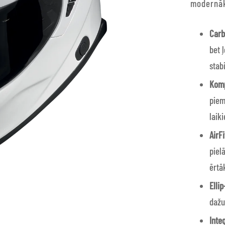
modernāk
Carb
bet 
stab
Komp
piem
laik
AirF
piel
ērtā
Ellip
dažu
Inte