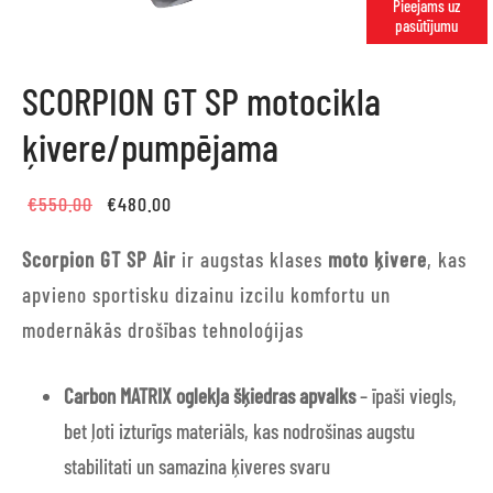
Pieejams uz
pasūtījumu
SCORPION GT SP motocikla
ķivere/pumpējama
Original
Current
€
550.00
€
480.00
price
price is:
Scorpion GT SP Air
ir augstas klases
moto ķivere
, kas
was:
€480.00.
apvieno sportisku dizainu izcilu komfortu un
€550.00.
modernākās drošības tehnoloģijas
Carbon MATRIX oglekļa šķiedras apvalks
– īpaši viegls,
bet ļoti izturīgs materiāls, kas nodrošinas augstu
stabilitati un samazina ķiveres svaru