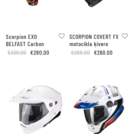
Scorpion EXO
SCORPION COVERT FX
BELFAST Carbon
motocikla ķivere
Original
Current
Original
Current
€
330.00
€
280.00
€
280.00
€
260.00
price
price is:
price
price is:
was:
€280.00.
was:
€260.00.
€330.00.
€280.00.