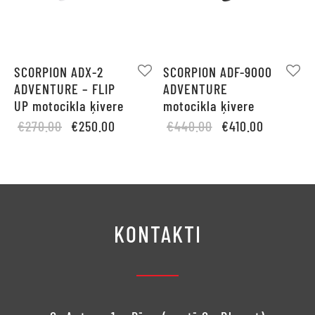
SCORPION ADX-2
SCORPION ADF-9000
ADVENTURE – FLIP
ADVENTURE
UP motocikla ķivere
motocikla ķivere
Original
Current
Original
Current
€
270.00
€
250.00
€
440.00
€
410.00
price
price is:
price
price is:
was:
€250.00.
was:
€410.00.
€270.00.
€440.00.
KONTAKTI