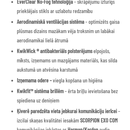
EverClear No-Fog tehnoloģija
– skrāpējumu izturīgs
priekšējais stikls ar uzlabotu redzamību
Aerodinamiskā ventilācijas sistēma
– optimizēts gaisa
plūsmas dizains mazākam vēja troksnim un labākai
aerodinamikai lielā ātrumā
KwikWick ® antibakteriāls polsterējums
elpojošs,
mīksts, izņemams un mazgājams materiāls, kas silda
aukstumā un atvēsina karstumā
Izņemama odere –
viegla kopšana un higiēna
Kwikfit™ sistēma brillēm
– ērta briļļu ievietošana bez
spiediena uz deniņiem
Ķiverē paredzēta vieta jebkurai komunikāciju ierīcei
–
izcilai skaņas kvalitātei iesakām
SCORPION EXO COM
komunikācijas iekārtas ar
Harman/Kardon
audio