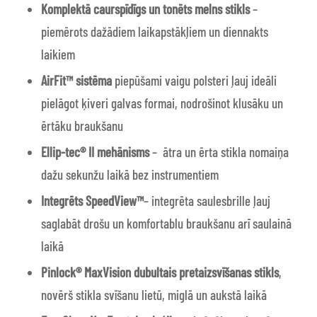
Komplektā caurspīdīgs un tonēts melns stikls
–
piemērots dažādiem laikapstākļiem un diennakts
laikiem
AirFit™ sistēma
piepūšami vaigu polsteri ļauj ideāli
pielāgot ķiveri galvas formai, nodrošinot klusāku un
ērtāku braukšanu
Ellip-tec® II
mehānisms
–
ātra un ērta stikla nomaiņa
dažu sekunžu laikā bez instrumentiem
Integrēts SpeedView™
– integrēta saulesbrille ļauj
saglabāt drošu un komfortablu braukšanu arī saulainā
laikā
Pinlock® MaxVision
dubultais pretaizsvīšanas stikls
,
novērš stikla svīšanu lietū, miglā un aukstā laikā