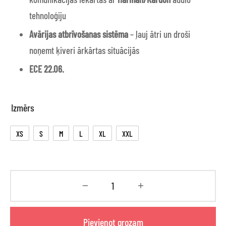
tehnoloģiju
Avārijas atbrīvošanas sistēma
– ļauj ātri un droši
noņemt ķiveri ārkārtas situācijās
ECE 22.06.
Izmērs
XS
S
M
L
XL
XXL
Pievienot grozam