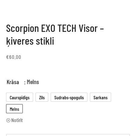
Scorpion EXO TECH Visor –
ķiveres stikli
€
60.00
Krāsa
: Melns
Caurspīdīgs
Zils
Sudrabs-spogulis
Sarkans
Melns
Notīrīt