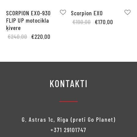
SCORPION EXO-930
Scorpion EXO
FLIP UP motocikla
Original
Current
€
190.00
€
170.00
ķivere
price
price is:
Original
Current
€
240.00
€
220.00
was:
€170.00.
price
price is:
€190.00.
was:
€220.00.
€240.00.
KONTAKTI
G. Astras 1c, Rīga (pretī Go Planet)
+371 29101747