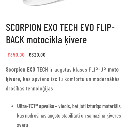
SCORPION EXO TECH EVO FLIP-
BACK motocikla ķivere
Original
Current
€
350.00
€
320.00
price
price is:
Scorpion EXO TECH
ir augstas klases FLIP-UP
moto
was:
€320.00.
ķivere
, kas apvieno izcilu komfortu un modernākās
€350.00.
drošības tehnoloģijas
Ultra-TCT® apvalks
– viegls, bet ļoti izturīgs materiāls,
kas nodrošinas augstu stabilitati un samazina ķiveres
svaru