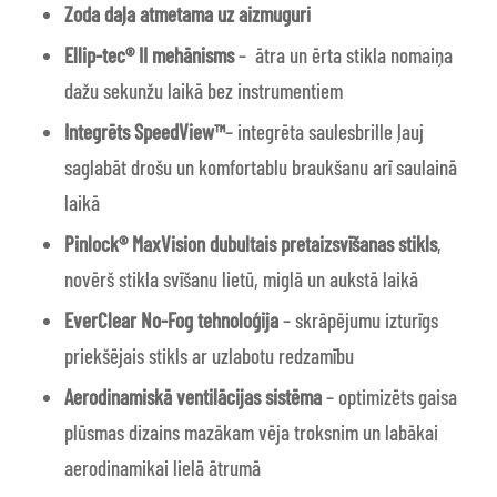
Zoda daļa atmetama uz aizmuguri
Ellip-tec® II
mehānisms
–
ātra un ērta stikla nomaiņa
dažu sekunžu laikā bez instrumentiem
Integrēts SpeedView™
– integrēta saulesbrille ļauj
saglabāt drošu un komfortablu braukšanu arī saulainā
laikā
Pinlock® MaxVision
dubultais pretaizsvīšanas stikls
,
novērš stikla svīšanu lietū, miglā un aukstā laikā
EverClear No-Fog tehnoloģija
– skrāpējumu izturīgs
priekšējais stikls ar uzlabotu redzamību
Aerodinamiskā ventilācijas sistēma
– optimizēts gaisa
plūsmas dizains mazākam vēja troksnim un labākai
aerodinamikai lielā ātrumā