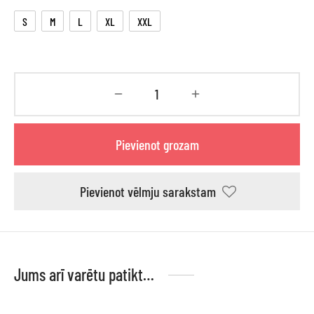
S
M
L
XL
XXL
Pievienot grozam
Pievienot vēlmju sarakstam
Jums arī varētu patikt…