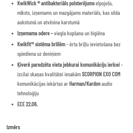
KwikWick ® antibakteriāls polsterējums
elpojošs,
mīksts, izņemams un mazgājams materiāls, kas silda
aukstumā un atvēsina karstumā
Izņemama odere –
viegla kopšana un higiēna
Kwikfit™ sistēma brillēm
– ērta briļļu ievietošana bez
spiediena uz deniņiem
Ķiverē paredzēta vieta jebkurai komunikāciju ierīcei
–
izcilai skaņas kvalitātei iesakām
SCORPION EXO COM
komunikācijas iekārtas ar
Harman/Kardon
audio
tehnoloģiju
ECE 22.06.
Izmērs