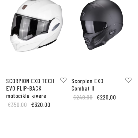
SCORPION EXO TECH
Scorpion EXO
EVO FLIP-BACK
Combat II
motocikla ķivere
Original
Current
€
240.00
€
220.00
Original
Current
€
350.00
€
320.00
price
price is:
price
price is:
was:
€220.00.
was:
€320.00.
€240.00.
€350.00.