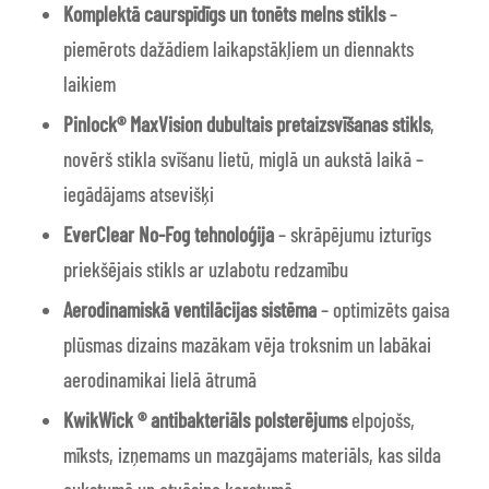
Komplektā caurspīdīgs un tonēts melns stikls
–
piemērots dažādiem laikapstākļiem un diennakts
laikiem
Pinlock® MaxVision
dubultais pretaizsvīšanas stikls
,
novērš stikla svīšanu lietū, miglā un aukstā laikā –
iegādājams atsevišķi
EverClear No-Fog tehnoloģija
– skrāpējumu izturīgs
priekšējais stikls ar uzlabotu redzamību
Aerodinamiskā ventilācijas sistēma
– optimizēts gaisa
plūsmas dizains mazākam vēja troksnim un labākai
aerodinamikai lielā ātrumā
KwikWick ® antibakteriāls polsterējums
elpojošs,
mīksts, izņemams un mazgājams materiāls, kas silda