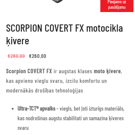
Pieejams uz
pasūtījumu
SCORPION COVERT FX motocikla
ķivere
Original
Current
€
280.00
€
260.00
price
price is:
Scorpion COVERT FX
ir augstas klases
moto ķivere
,
was:
€260.00.
kas apvieno vieglu svaru, izcilu komfortu un
€280.00.
modernākās drošības tehnoloģijas
Ultra-TCT® apvalks
– viegls, bet ļoti izturīgs materiāls,
kas nodrošinas augstu stabilitati un samazina ķiveres
svaru