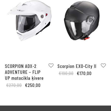
SCORPION ADX-2
Scorpion EXO-City II
ADVENTURE – FLIP
Original
Current
€
190.00
€
170.00
UP motocikla ķivere
price
price is:
Original
Current
€
270.00
€
250.00
was:
€170.00.
price
price is:
€190.00.
was:
€250.00.
€270.00.