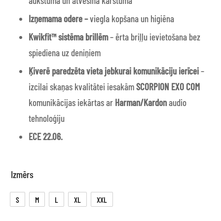
aukstumā un atvēsina karstumā
Izņemama odere –
viegla kopšana un higiēna
Kwikfit™ sistēma brillēm
– ērta briļļu ievietošana bez
spiediena uz deniņiem
Ķiverē paredzēta vieta jebkurai komunikāciju ierīcei
–
izcilai skaņas kvalitātei iesakām
SCORPION EXO COM
komunikācijas iekārtas ar
Harman/Kardon
audio
tehnoloģiju
ECE 22.06.
Izmērs
S
M
L
XL
XXL