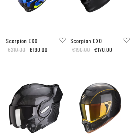
Scorpion EXO
Scorpion EXO
Original
Current
Original
Current
€
210.00
€
190.00
€
190.00
€
170.00
price
price is:
price
price is:
was:
€190.00.
was:
€170.00.
€210.00.
€190.00.