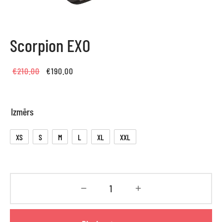
Scorpion EXO
Original
Current
€
210.00
€
190.00
price
price is:
was:
€190.00.
Izmērs
€210.00.
XS
S
M
L
XL
XXL