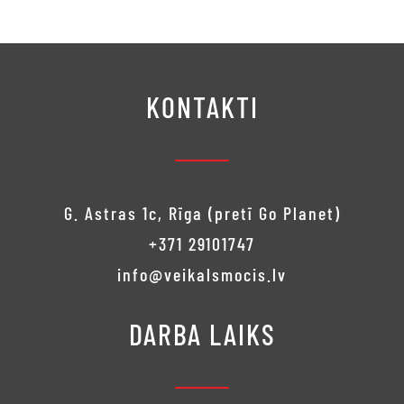
was:
€430.00.
€470.00.
KONTAKTI
G. Astras 1c, Rīga (pretī Go Planet)
+371 29101747
info@veikalsmocis.lv
DARBA LAIKS