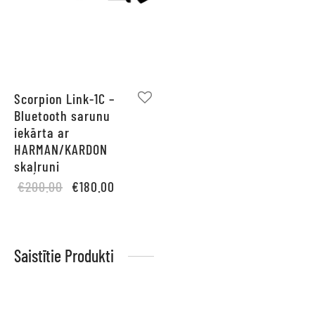
Scorpion Link-1C –
Bluetooth sarunu
iekārta ar
HARMAN/KARDON
skaļruni
Original
Current
€
200.00
€
180.00
price
price is:
was:
€180.00.
€200.00.
Saistītie Produkti