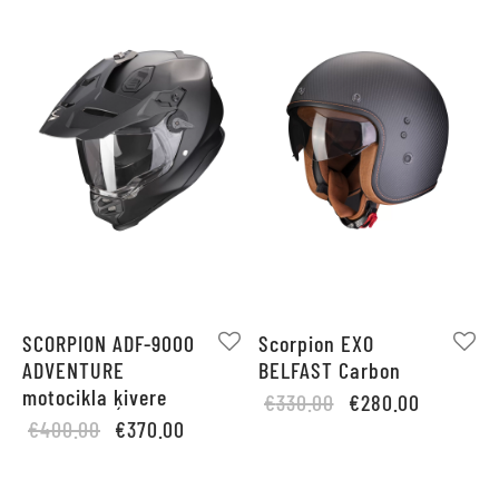
SCORPION ADF-9000
Scorpion EXO
ADVENTURE
BELFAST Carbon
motocikla ķivere
Original
Current
€
330.00
€
280.00
Original
Current
€
400.00
€
370.00
price
price is:
price
price is:
was:
€280.00.
was:
€370.00.
€330.00.