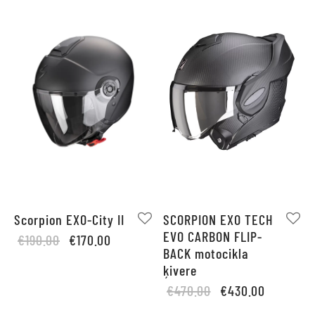
€400.00.
Scorpion EXO-City II
SCORPION EXO TECH
EVO CARBON FLIP-
Original
Current
€
190.00
€
170.00
BACK motocikla
price
price is:
ķivere
was:
€170.00.
Original
Current
€
470.00
€
430.00
€190.00.
price
price is: