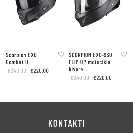
Scorpion EXO
SCORPION EXO-930
Combat II
FLIP UP motocikla
ķivere
Original
Current
€
240.00
€
220.00
Original
Current
price
price is:
€
240.00
€
220.00
price
price is:
was:
€220.00.
was:
€220.00.
€240.00.
€240.00.
KONTAKTI