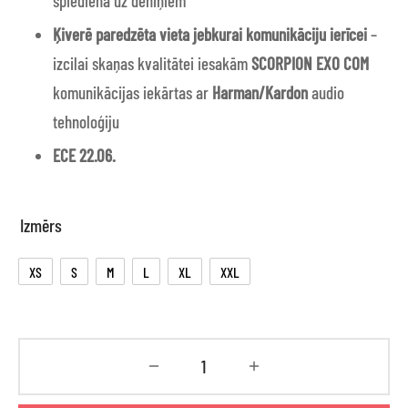
spiediena uz deniņiem
Ķiverē paredzēta vieta jebkurai komunikāciju ierīcei
–
izcilai skaņas kvalitātei iesakām
SCORPION EXO COM
komunikācijas iekārtas ar
Harman/Kardon
audio
tehnoloģiju
ECE 22.06.
Izmērs
XS
S
M
L
XL
XXL