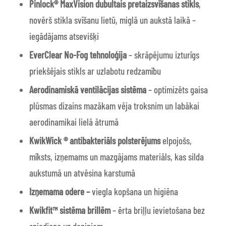
Pinlock® MaxVision
dubultais pretaizsvīšanas stikls
,
novērš stikla svīšanu lietū, miglā un aukstā laikā –
iegādājams atsevišķi
EverClear No-Fog tehnoloģija
– skrāpējumu izturīgs
priekšējais stikls ar uzlabotu redzamību
Aerodinamiskā ventilācijas sistēma
– optimizēts gaisa
plūsmas dizains mazākam vēja troksnim un labākai
aerodinamikai lielā ātrumā
KwikWick ® antibakteriāls polsterējums
elpojošs,
mīksts, izņemams un mazgājams materiāls, kas silda
aukstumā un atvēsina karstumā
Izņemama odere –
viegla kopšana un higiēna
Kwikfit™ sistēma brillēm
– ērta briļļu ievietošana bez