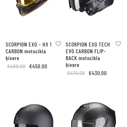
SCORPION EXO – HX 1
SCORPION EXO TECH
CARBON motocikla
EVO CARBON FLIP-
ķivere
BACK motocikla
ķivere
Original
Current
€
480.00
€
450.00
Original
Current
price
price is:
€
470.00
€
430.00
price
price is:
was:
€450.00.
was:
€430.00.
€480.00.
€470.00.