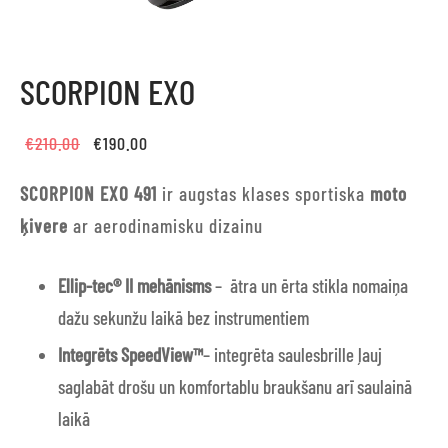
SCORPION EXO
Original
Current
€
210.00
€
190.00
price
price is:
SCORPION EXO 491
ir augstas klases sportiska
moto
was:
€190.00.
ķivere
ar aerodinamisku dizainu
€210.00.
Ellip-tec® II
mehānisms
–
ātra un ērta stikla nomaiņa
dažu sekunžu laikā bez instrumentiem
Integrēts SpeedView™
– integrēta saulesbrille ļauj
saglabāt drošu un komfortablu braukšanu arī saulainā
laikā