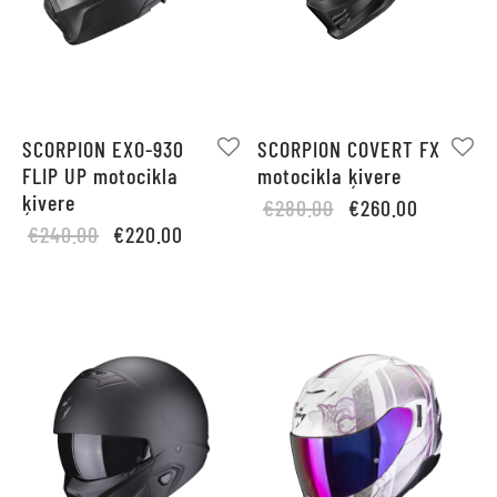
SCORPION EXO-930
SCORPION COVERT FX
FLIP UP motocikla
motocikla ķivere
ķivere
Original
Current
€
280.00
€
260.00
Original
Current
€
240.00
€
220.00
price
price is:
price
price is:
was:
€260.00.
was:
€220.00.
€280.00.
€240.00.