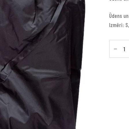
Ūdens un 
Izmēri: S