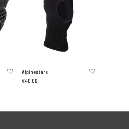
Alpinestars
€
40.00
Pievienot grozam