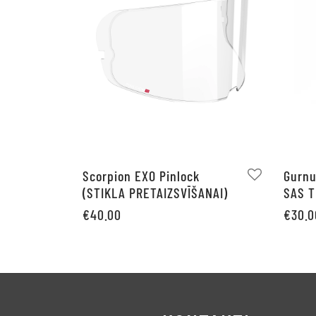
Scorpion EXO Pinlock
Gurnu
(STIKLA PRETAIZSVĪŠANAI)
SAS 
€
40.00
€
30.0
This
Pievie
Izvēlieties
product
has
multiple