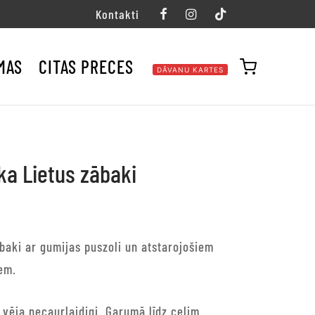
Kontakti
MAS
CITAS PRECES
DĀVANU KARTES
a Lietus zābaki
baki ar gumijas puszoli un atstarojošiem
em.
vēja necaurlaidigi. Garumā līdz celim.