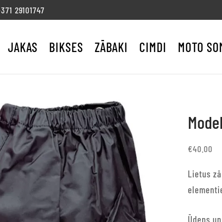
71 29101747
JAKAS
BIKSES
ZĀBAKI
CIMDI
MOTO SO
Modek
€
40.00
Lietus zā
elementi
Ūdens un 