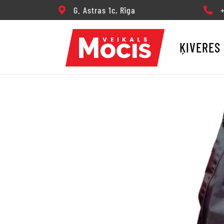
G. Astras 1c, Rīga
+3
ĶIVERES