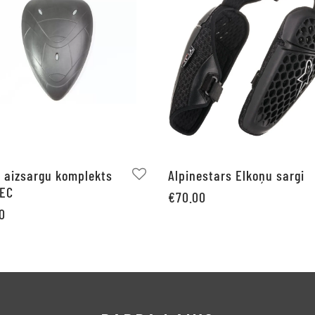
 aizsargu komplekts
Alpinestars Elkoņu sargi
TEC
€
70.00
0
Pievienot grozam
not grozam