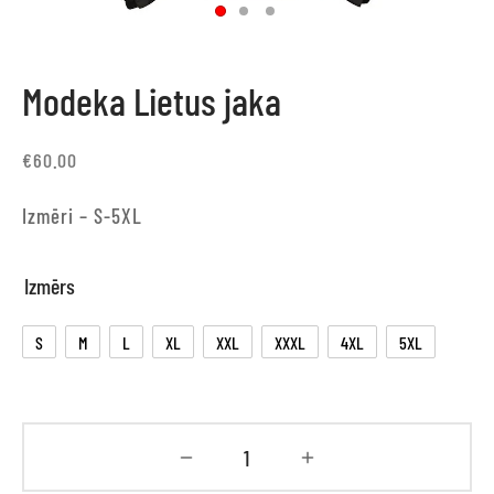
Modeka Lietus jaka
€
60.00
Izmēri – S-5XL
Izmērs
S
M
L
XL
XXL
XXXL
4XL
5XL