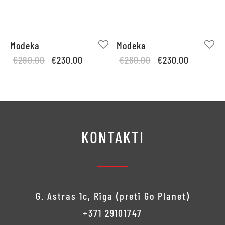
Modeka
Modeka
Original
Current
Original
Current
€
280.00
€
230.00
€
260.00
€
230.00
price
price is:
price
price is:
was:
€230.00.
was:
€230.00.
€280.00.
€260.00.
KONTAKTI
G. Astras 1c, Rīga (pretī Go Planet)
+371 29101747