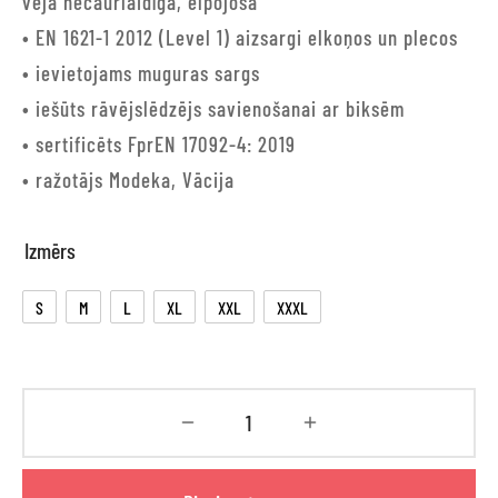
vēja necaurlaidīga, elpojoša
• EN 1621-1 2012 (Level 1) aizsargi elkoņos un plecos
• ievietojams muguras sargs
• iešūts rāvējslēdzējs savienošanai ar biksēm
• sertificēts FprEN 17092-4: 2019
• ražotājs Modeka, Vācija
Izmērs
S
M
L
XL
XXL
XXXL