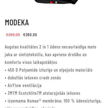
MODEKA
Original
Current
€
280.00
€
260.00
price
price is:
Augstas kvalitātes 2 in 1 ūdens necaurlaidīga moto
was:
€260.00.
jaka ar sietiņtekstilu, kas apvieno drošību un
€280.00.
komfortu visos laikapstākļos
• 450 D Polyamide izturīgs un elpojošs materiāls
• dubultās iešuves crash zonās
• AirFlow ventilācija
• 3MTM ScotchliteTM atstarojošās iešuves
• izņemama Humax® membrāna: 100 % ūdensizturīga,