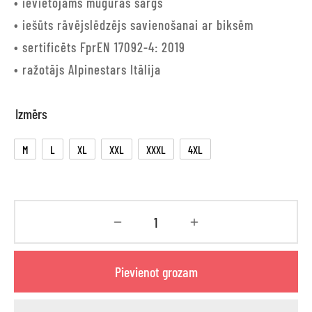
• ievietojams muguras sargs
• iešūts rāvējslēdzējs savienošanai ar biksēm
• sertificēts FprEN 17092-4: 2019
• ražotājs Alpinestars Itālija
Izmērs
M
L
XL
XXL
XXXL
4XL
Pievienot grozam