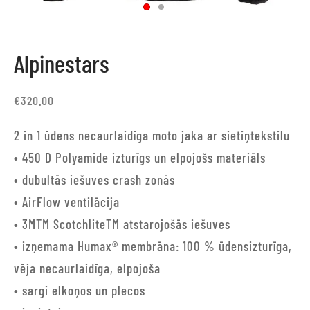
Alpinestars
€
320.00
2 in 1 ūdens necaurlaidīga moto jaka ar sietiņtekstilu
• 450 D Polyamide izturīgs un elpojošs materiāls
• dubultās iešuves crash zonās
• AirFlow ventilācija
• 3MTM ScotchliteTM atstarojošās iešuves
• izņemama Humax® membrāna: 100 % ūdensizturīga,
vēja necaurlaidīga, elpojoša
• sargi elkoņos un plecos