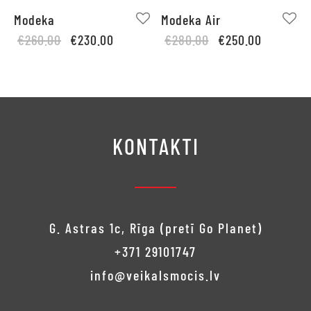
Modeka
Modeka Air
Original
Current
Original
Current
€
260.00
€
230.00
€
280.00
€
250.00
price
price is:
price
price is:
was:
€230.00.
was:
€250.00.
€260.00.
€280.00.
KONTAKTI
G. Astras 1c, Rīga (pretī Go Planet)
+371 29101747
info@veikalsmocis.lv