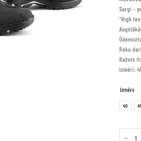
Sargi – p
“High te
Augstākās
Ūdensiztu
Roku dar
Ražots It
Izmēri: 4
Izmērs
40
41