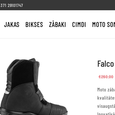
71 29101747
JAKAS
BIKSES
ZĀBAKI
CIMDI
MOTO SO
Falco
€
260.00
Moto zāba
kvalitāte
visaugst
Inovatīv