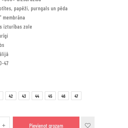
otītes, papēži, purngals un pēda
x” membrāna
 izturības zole
rīgi
bs
ālijā
0-47
42
43
44
45
46
47
Pievienot grozam