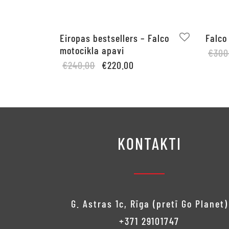
Eiropas bestsellers – Falco
Falco
motocikla apavi
€
300
Original
Current
€
240.00
€
220.00
Izvēlie
price
price is:
This
Izvēlieties
was:
€220.00.
product
€240.00.
has
multiple
KONTAKTI
variants.
The
options
may
G. Astras 1c, Rīga (pretī Go Planet)
be
+371 29101747