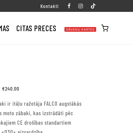
Kontakti
MAS
CITAS PRECES
DĀVANU KARTES
Original
Current
€
240.00
price
price is:
ki ir itāļu ražotāja FALCO augstākās
was:
€240.00.
s moto zābaki, kas izstrādāti pēc
€260.00.
ākajiem CE drošības standartiem
ā «D3O» aizsardzība