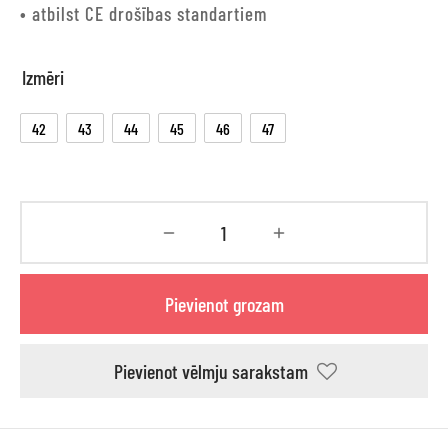
• atbilst CE drošības standartiem
Izmēri
42
43
44
45
46
47
Pievienot grozam
Pievienot vēlmju sarakstam