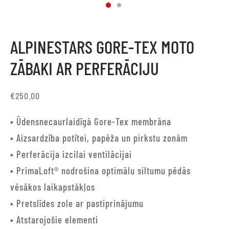
ALPINESTARS GORE-TEX MOTO
ZĀBAKI AR PERFERĀCIJU
€
250.00
• Ūdensnecaurlaidīgā Gore-Tex membrāna
• Aizsardzība potītei, papēža un pirkstu zonām
• Perferācija izcilai ventilācijai
• PrimaLoft® nodrošina optimālu siltumu pēdās
vēsākos laikapstākļos
• Pretslīdes zole ar pastiprinājumu
• Atstarojošie elementi