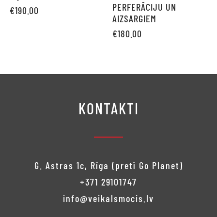
PERFERĀCIJU UN
€
190.00
AIZSARGIEM
€
180.00
KONTAKTI
G. Astras 1c, Rīga (pretī Go Planet)
+371 29101747
info@veikalsmocis.lv