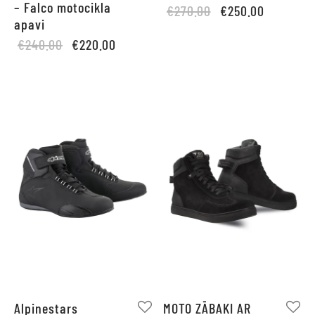
– Falco motocikla
Original
Current
€
270.00
€
250.00
apavi
price
price is:
Original
Current
€
240.00
€
220.00
was:
€250.00.
price
price is:
€270.00.
was:
€220.00.
€240.00.
Alpinestars
MOTO ZĀBAKI AR