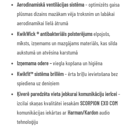
Aerodinamiskā ventilācijas sistēma
– optimizēts gaisa
plūsmas dizains mazākam vēja troksnim un labākai
aerodinamikai lielā ātrumā
KwikWick ® antibakteriāls polsterējums
elpojošs,
mīksts, izņemams un mazgājams materiāls, kas silda
aukstumā un atvēsina karstumā
Izņemama odere –
viegla kopšana un higiēna
Kwikfit™ sistēma brillēm
– ērta briļļu ievietošana bez
spiediena uz deniņiem
Ķiverē paredzēta vieta jebkurai komunikāciju ierīcei
–
izcilai skaņas kvalitātei iesakām
SCORPION EXO COM
komunikācijas iekārtas ar
Harman/Kardon
audio
tehnoloģiju