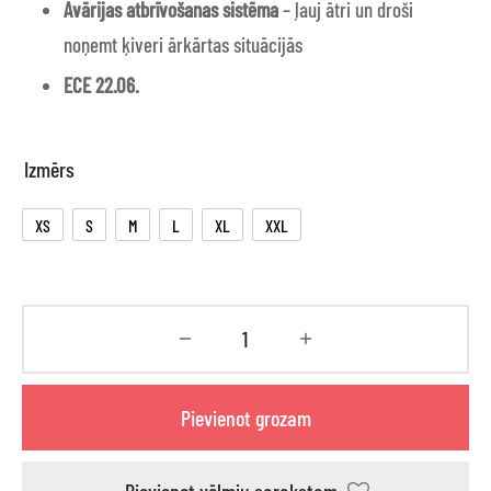
Avārijas atbrīvošanas sistēma
– ļauj ātri un droši
noņemt ķiveri ārkārtas situācijās
ECE 22.06.
Izmērs
XS
S
M
L
XL
XXL
Pievienot grozam
Pievienot vēlmju sarakstam