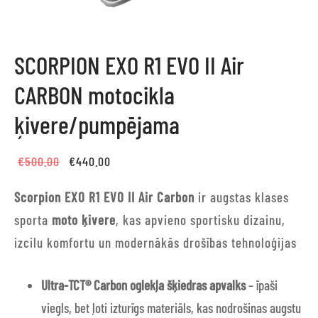
SCORPION EXO R1 EVO II Air
CARBON motocikla
ķivere/pumpējama
Original
Current
€
500.00
€
440.00
price
price is:
Scorpion EXO R1 EVO II Air Carbon
ir augstas klases
was:
€440.00.
sporta
moto ķivere
, kas apvieno sportisku dizainu,
€500.00.
izcilu komfortu un modernākās drošības tehnoloģijas
Ultra-TCT® Carbon oglekļa šķiedras apvalks
– īpaši
viegls, bet ļoti izturīgs materiāls, kas nodrošinas augstu