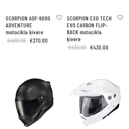
SCORPION ADF-9000
SCORPION EXO TECH
ADVENTURE
EVO CARBON FLIP-
motocikla ķivere
BACK motocikla
ķivere
Original
Current
€
400.00
€
370.00
Original
Current
price
price is:
€
470.00
€
430.00
price
price is:
was:
€370.00.
was:
€430.00.
€400.00.
€470.00.