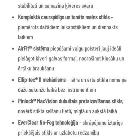
stabilitati un samazina ķiveres svaru
Komplektā caurspīdīgs un tonēts melns stikls
–
piemērots dažādiem laikapstākļiem un diennakts
laikiem
AirFit™ sistēma
piepūšami vaigu polsteri ļauj ideāli
pielāgot ķiveri galvas formai, nodrošinot klusāku un
ērtāku braukšanu
Ellip-tec® II
mehānisms
–
ātra un ērta stikla nomaiņa
dažu sekunžu laikā bez instrumentiem
Pinlock® MaxVision
dubultais pretaizsvīšanas stikls
,
novērš stikla svīšanu lietū, miglā un aukstā laikā
EverClear No-Fog tehnoloģija
– skrāpējumu izturīgs
priekšējais stikls ar uzlabotu redzamību