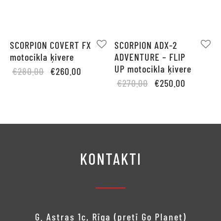
SCORPION COVERT FX
SCORPION ADX-2
motocikla ķivere
ADVENTURE – FLIP
UP motocikla ķivere
Original
Current
€
280.00
€
260.00
Original
Current
price
price is:
€
270.00
€
250.00
price
price is:
was:
€260.00.
was:
€250.00.
€280.00.
€270.00.
KONTAKTI
G. Astras 1c, Rīga (pretī Go Planet)