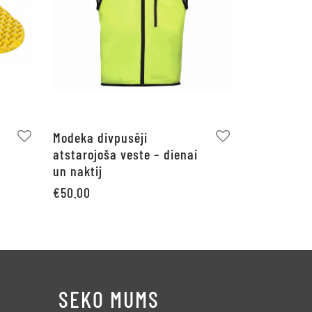
Modeka divpusēji
atstarojoša veste – dienai
un naktij
€
50.00
Pievienot grozam
SEKO MUMS