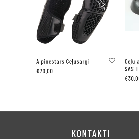
Alpinestars Ceļusargi
Ceļu 
SAS 
€
70.00
€
30.0
Pievienot grozam
Pievie
KONTAKTI