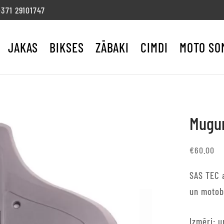
71 29101747
JAKAS
BIKSES
ZĀBAKI
CIMDI
MOTO SO
Mugur
€
60.00
SAS TEC 
un motob
Izmēri: u