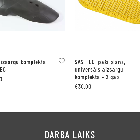
aizsargu komplekts
SAS TEC īpaši plāns,
TEC
universāls aizsargu
komplekts – 2 gab.
0
€
30.00
not grozam
Pievienot grozam
DARBA LAIKS