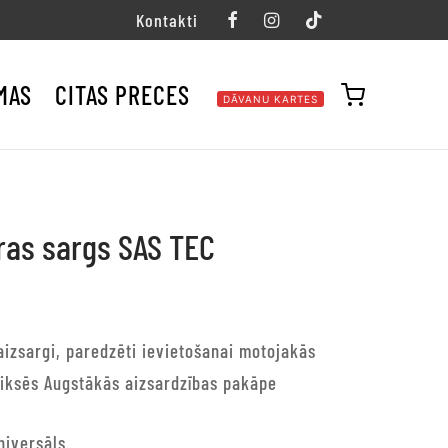
Kontakti
MAS
CITAS PRECES
DĀVANU KARTES
as sargs SAS TEC
aizsargi, paredzēti ievietošanai motojakās
iksēs Augstākās aizsardzības pakāpe
niversāls