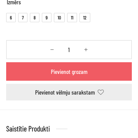
Izmērs
6
7
8
9
10
11
12
Pievienot grozam
Pievienot vēlmju sarakstam
Saistītie Produkti