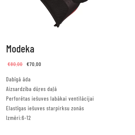
Modeka
Original
Current
€
80.00
€
70.00
price
price
Dabīgā āda
was:
is:
Aizsardzība dūŗes daļā
€80.00.
€70.00.
Perforētas iešuves labākai ventilācijai
Elastīgas iešuves starpirksu zonās
Izmēri:6-12