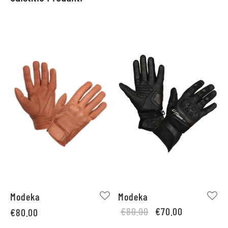
Modeka
Modeka
Original
Current
€
80.00
€
70.00
€
80.00
price
price