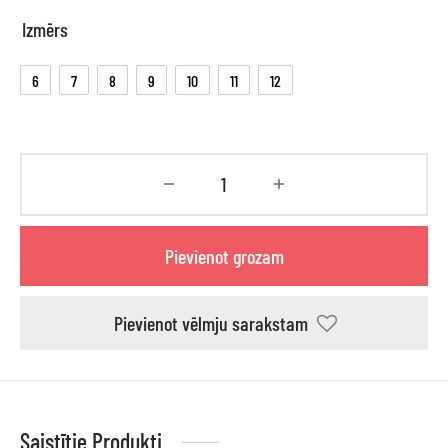
Izmērs
6
7
8
9
10
11
12
Pievienot grozam
Pievienot vēlmju sarakstam
Saistītie Produkti