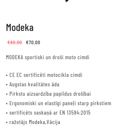
Modeka
Original
Current
€
80.00
€
70.00
price
price
MODEKA sportiski un droši moto cimdi
was:
is:
€80.00.
€70.00.
• CE EC sertificēti motocikla cimdi
• Augstas kvalitātes āda
• Pirkstu aizsardzība papildus drošībai
• Ergonomiski un elastīgi paneļi starp pirkstiem
• sertificēts saskaņā ar EN 13594:2015
• ražotājs Modeka,Vācija