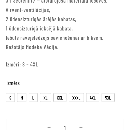
3M Scotchlite ™ atstarojošā materiāla iešuves,
Airvent-ventilācijas,
2 ūdensizturīgās ārējās kabatas,
1 ūdensizturīgā iekšējā kabata,
Iešūts rāvējslēdzējs savienošanai ar biksēm,
Ražotājs Modeka Vācija.
Izmēri: S – 4XL
Izmērs
S
M
L
XL
XXL
XXXL
4XL
5XL