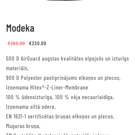
Modeka
Original
Current
€
260.00
€
230.00
price
price is:
500 D AirGuard augstas kvalitātes elpojošs un izturīgs
was:
€230.00.
materiāls,
€260.00.
900 D Polyester pastiprinājums elkoņos un plecos,
Izņemama Hitex®-Z-Liner-Membrane
100 % ūdensizturīga, 100 % vēja necaurlaidīga,
Izņemama siltā odere,
EN 1621-1 sertificētas bruņas elkoņos un plecos,
Muguras bruņa,