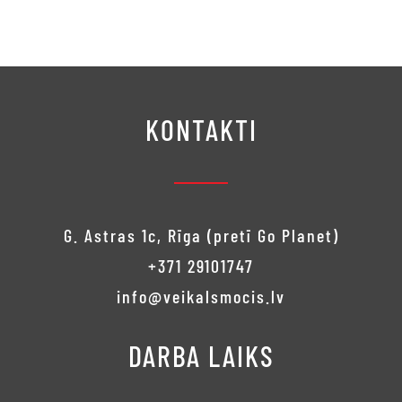
price
price is:
price
price is:
was:
€250.00.
was:
€200.00.
€280.00.
€230.00.
KONTAKTI
G. Astras 1c, Rīga (pretī Go Planet)
+371 29101747
info@veikalsmocis.lv
DARBA LAIKS