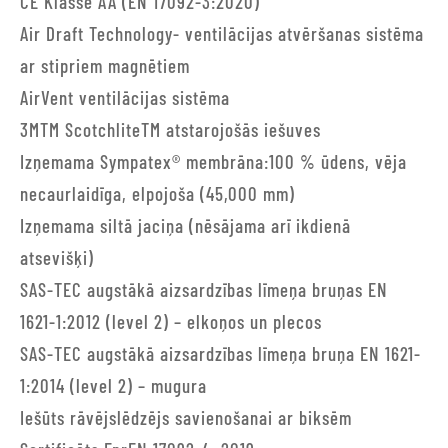
CE Klasse AA (EN 17092-3:2020)
Air Draft Technology- ventilācijas atvēršanas sistēma
ar stipriem magnētiem
AirVent ventilācijas sistēma
3MTM ScotchliteTM atstarojošās iešuves
Izņemama Sympatex® membrāna:100 % ūdens, vēja
necaurlaidīga, elpojoša (45,000 mm)
Izņemama siltā jaciņa (nēsājama arī ikdienā
atsevišķi)
SAS-TEC augstākā aizsardzības līmeņa bruņas EN
1621-1:2012 (level 2) – elkoņos un plecos
SAS-TEC augstākā aizsardzības līmeņa bruņa EN 1621-
1:2014 (level 2) – mugura
Iešūts rāvējslēdzējs savienošanai ar biksēm