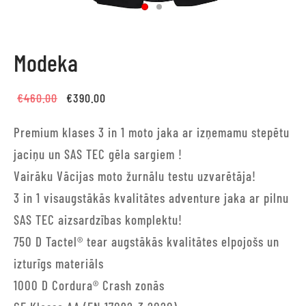
Modeka
Original
Current
€
460.00
€
390.00
price
price is:
Premium klases 3 in 1 moto jaka ar izņemamu stepētu
was:
€390.00.
jaciņu un SAS TEC gēla sargiem !
€460.00.
Vairāku Vācijas moto žurnālu testu uzvarētāja!
3 in 1 visaugstākās kvalitātes adventure jaka ar pilnu
SAS TEC aizsardzības komplektu!
750 D Tactel® tear augstākās kvalitātes elpojošs un
izturīgs materiāls
1000 D Cordura® Crash zonās