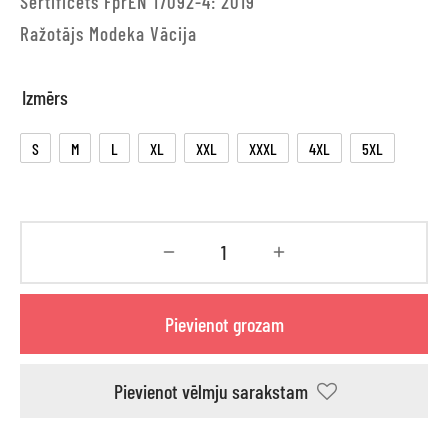
Sertificēts FprEN 17092-4: 2019
Ražotājs Modeka Vācija
Izmērs
S
M
L
XL
XXL
XXXL
4XL
5XL
Pievienot grozam
Pievienot vēlmju sarakstam