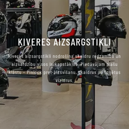
ĶIVERES AIZSARGSTIKLI
Ķiveres aizsargstikli nodrošina skaidru redzamību un
aizsardzību visos laikapstākļos. Piedāvājam plašu
klāstu – Pinlock pret aizsvīšanu, skaidrus un tonētus
vizierus.