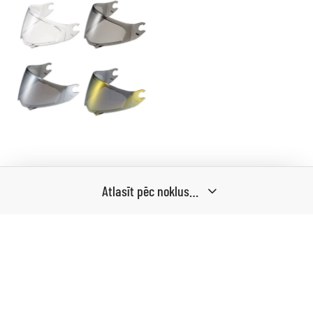
Scorpion EXO Covert
FX Visor – ķiveres
stikli
€
60.00