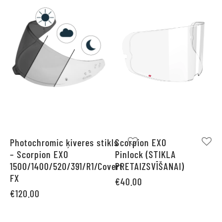
Photochromic ķiveres stikls
Scorpion EXO
– Scorpion EXO
Pinlock (STIKLA
1500/1400/520/391/R1/Covert
PRETAIZSVĪŠANAI)
FX
€
40.00
€
120.00